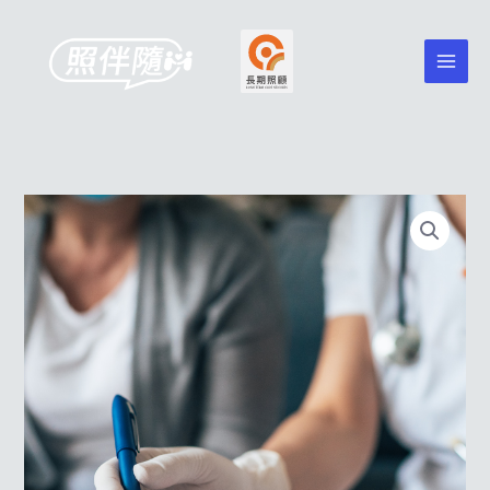
跳
至
主
要
內
容
家
訪
評
估
照
護
方
案
數
量