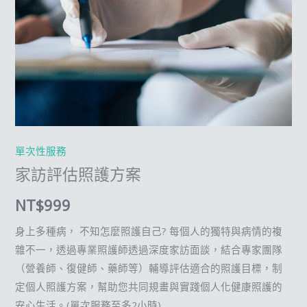
單次性服務
家訪評估照護方案
NT$
999
身上多種病， 不知怎麼照護自己? 每個人的獨特與病情的複
雜不一，透過專業照護師透過深度家訪面談，結合專家團隊
（營養師、復健師、藥師等）輔導評估適合的照護目標，制
定個人照護方案，幫助您共同規畫與實踐個人化健康照護的
安心生活。(單次服務至多2小時)