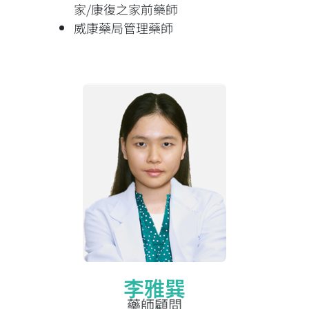
家/康復之家前藥師
威康藥局管理藥師
李雅巽
藥師顧問