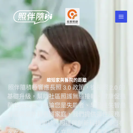
跳
至
主
要
內
容
縮短家與醫院的距離
照伴隨積極響應長照 3.0 政策，從長照 2.0 的
基礎升級，幫助社區照護無縫接軌、健康促進
與在地安老。無論您是失能者、早發性失智患
者或聘僱外籍看護家庭，我們提供彈性服務，
涵蓋 24 小時陪診、照護與創新科技，讓您在
家安心度過每一天。
立即免費評估需求，獲取