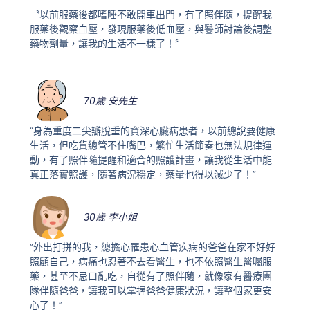
〝以前服藥後都嗜睡不敢開車出門，有了照伴隨，提醒我
服藥後觀察血壓，發現服藥後低血壓，與醫師討論後調整
藥物劑量，讓我的生活不一樣了！〞
70歲 安先生
“身為重度二尖瓣脫垂的資深心臟病患者，以前總說要健康
生活，但吃貨總管不住嘴巴，繁忙生活節奏也無法規律運
動，有了照伴隨提醒和適合的照護計畫，讓我從生活中能
真正落實照護，隨著病況穩定，藥量也得以減少了！”
30歲 李小姐
“外出打拼的我，總擔心罹患心血管疾病的爸爸在家不好好
照顧自己，病痛也忍著不去看醫生，也不依照醫生醫囑服
藥，甚至不忌口亂吃，自從有了照伴隨，就像家有醫療團
隊伴隨爸爸，讓我可以掌握爸爸健康狀況，讓整個家更安
心了！”