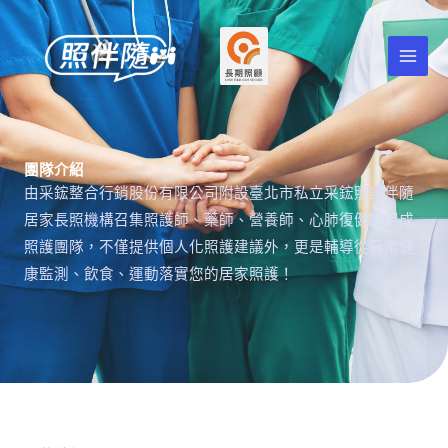
跳
至
主
要
內
容
團隊介紹
由采鋐整合行銷股份有限公司附設臺北市私立采鋐照護伴隨
居家長照機構召集照護師、藥師、營養師、心肺復健師組成
照護團隊，不僅提供個人化照護建議外，更是輔導從日常健
康監測、飲食、運動
落實
您的居家照護！