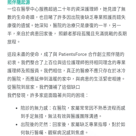
照伴隨起源
一位在醫學中心服務超過二十年的資深護理師，她見證了無
數的生命奇蹟，也目睹了許多因出院後缺乏專業照護而錯失
康復的遺憾。她深知，醫院的治療只是康復的一半，另一
半，來自於病患回家後， 照顧者那段孤獨且充滿挑戰的長期
旅程。
這段未盡的使命，成了與 PatientsForce 合作創立照伴隨的
初衷。我們整合了上百位與這位護理師抱持相同理念的專業
護理師及照服員。我們相信，真正的醫療不應只存在於冰冷
的醫院，而應延伸到溫暖的家中，與病患的生活緊密相連。
從醫院到居家，我們彌補了這個缺口
我們發現，許多家庭面臨著共同的困境：
陪診的無力感：在醫院，家屬常常因不熟悉流程而感
到手足無措，無法有效與醫護團隊溝通。
出院後的茫然：回家後，家屬缺乏專業指導，對於如
何執行醫囑、觀察病況感到焦慮。