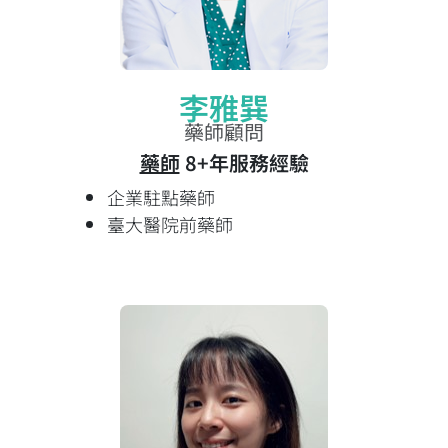
李雅巽
藥師顧問
藥師
8+年服務經驗
企業駐點藥師
臺大醫院前藥師